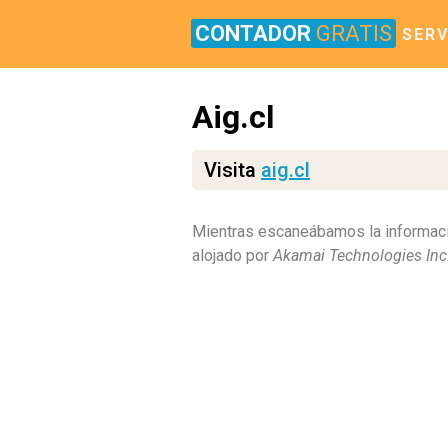
CONTADOR
GRATIS
SERV
Aig.cl
Visita
aig.cl
Mientras escaneábamos la informaci
alojado por
Akamai Technologies Inc