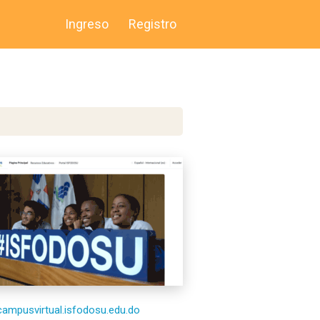
Ingreso
Registro
/campusvirtual.isfodosu.edu.do