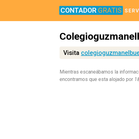
CONTADOR
GRATIS
SERV
Colegioguzmanel
Visita
colegioguzmanelbu
Mientras escaneábamos la informac
encontramos que esta alojado por
1