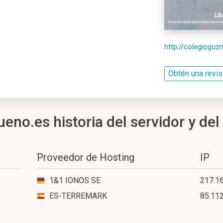
http://colegiogu
Obtén una revi
no.es historia del servidor y del
Proveedor de Hosting
IP
1&1 IONOS SE
217.16
ES-TERREMARK
85.112