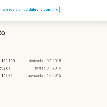
n una revisión de
daleclic.com.mx
to
4.152.100
diciembre 07, 2018
252.61
marzo 01, 2018
.143.86
noviembre 14, 2015