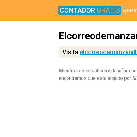
CONTADOR
GRATIS
SERV
Elcorreodemanza
Visita
elcorreodemanzanil
Mientras escaneábamos la informaci
encontramos que esta alojado por
S