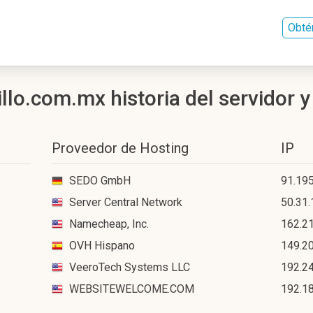
Obté
lo.com.mx historia del servidor y
Proveedor de Hosting
IP
SEDO GmbH
91.195
Server Central Network
50.31.
Namecheap, Inc.
162.2
OVH Hispano
149.2
VeeroTech Systems LLC
192.2
WEBSITEWELCOME.COM
192.1