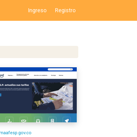
Ingreso
Registro
emaafesp.gov.co