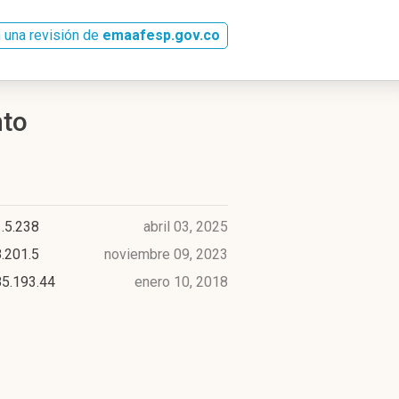
 una revisión de
emaafesp.gov.co
nto
.5.238
abril 03, 2025
.201.5
noviembre 09, 2023
85.193.44
enero 10, 2018