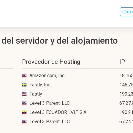
Obté
 del servidor y del alojamiento
Proveedor de Hosting
IP
Amazon.com, Inc.
18.165
Fastly, Inc.
146.75
Fastly
199.2
Level 3 Parent, LLC
67.27.
Level 3 ECUADOR LVLT S.A.
190.2
Level 3 Parent, LLC
67.24.