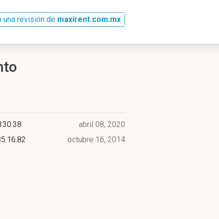
 una revisión de
maxirent.com.mx
nto
130.38
abril 08, 2020
5.16.82
octubre 16, 2014