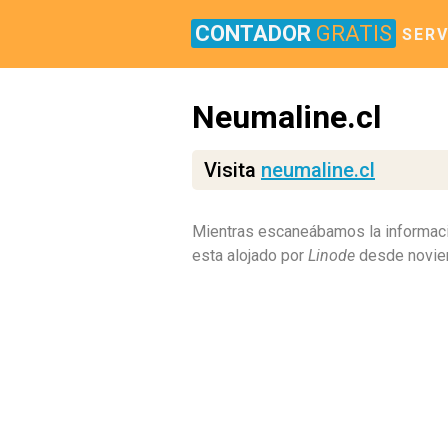
CONTADOR
GRATIS
SERV
Neumaline.cl
Visita
neumaline.cl
Mientras escaneábamos la informaci
esta alojado por
Linode
desde novie