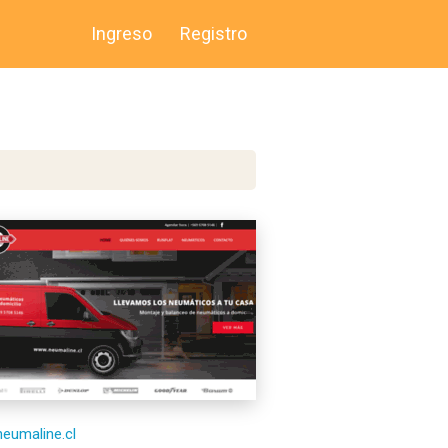
Ingreso
Registro
/neumaline.cl