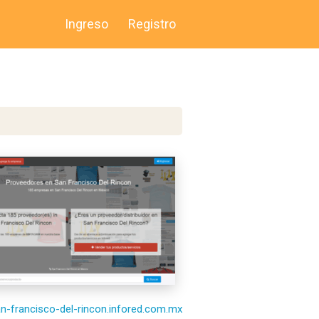
Ingreso
Registro
an-francisco-del-rincon.infored.com.mx