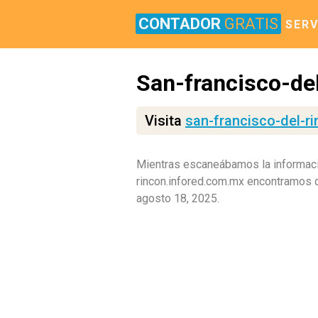
CONTADOR
GRATIS
SERV
San-francisco-de
Visita
san-francisco-del-r
Mientras escaneábamos la informaci
rincon.infored.com.mx encontramos 
agosto 18, 2025.