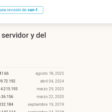
una revisión de
san-francisco-del-rincon.infored.com.mx
servidor y del
41.66
agosto 18, 2025
89.72.192
abril 04, 2024
14.215.193
marzo 29, 2023
.36.156
marzo 22, 2020
132.184
septiembre 19, 2019