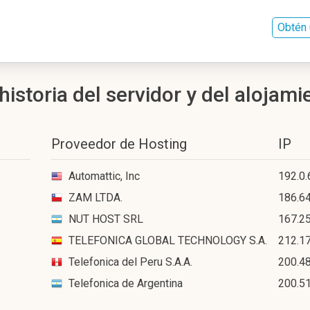
Obtén 
istoria del servidor y del alojami
Proveedor de Hosting
IP
Automattic, Inc
192.0.
ZAM LTDA.
186.6
NUT HOST SRL
167.25
TELEFONICA GLOBAL TECHNOLOGY S.A.
212.17
Telefonica del Peru S.A.A.
200.48
Telefonica de Argentina
200.5