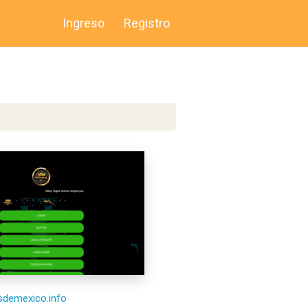
Ingreso
Registro
esdemexico.info